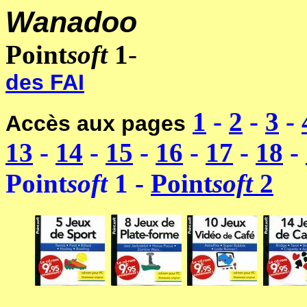
Wanadoo
-------------------
Point
soft
1
-
-------------------
des FAI
1
-
2
-
3
-
Accès aux pages
13
-
14
-
15
-
16
-
17
-
18
-
Point
soft
1 -
Point
soft
2