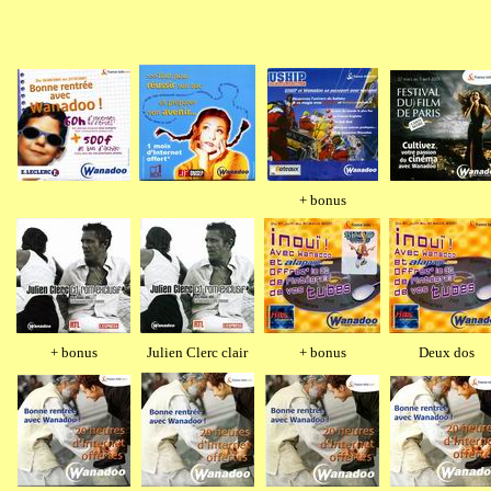
+ bonus
+ bonus
Julien Clerc clair
+ bonus
Deux dos