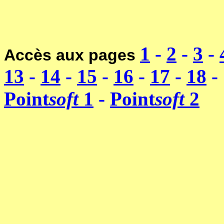
1
-
2
-
3
-
Accès aux pages
13
-
14
-
15
-
16
-
17
-
18
-
Point
soft
1
-
Point
soft
2