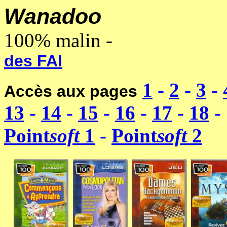
Wanadoo
-------------------
100% malin -
-----------------
des FAI
1
-
2
-
3
-
Accès aux pages
13
-
14
-
15
-
16
-
17
-
18
-
Point
soft
1
-
Point
soft
2