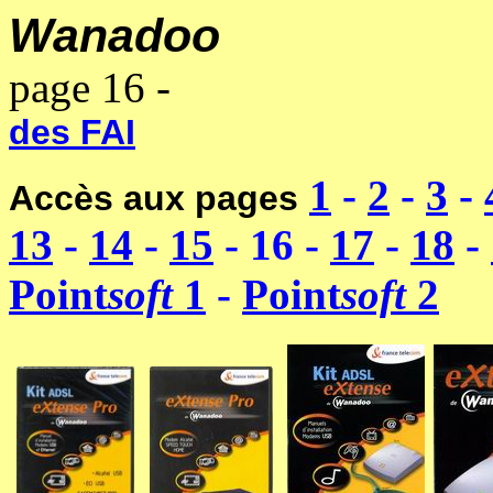
Wanadoo
-------------------
page 16 -
----------------------
des FAI
1
-
2
-
3
-
Accès aux pages
13
-
14
-
15
- 16 -
17
-
18
-
Point
soft
1
-
Point
soft
2