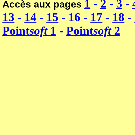
1
-
2
-
3
-
Accès aux pages
13
-
14
-
15
- 16 -
17
-
18
-
Point
soft
1
-
Point
soft
2