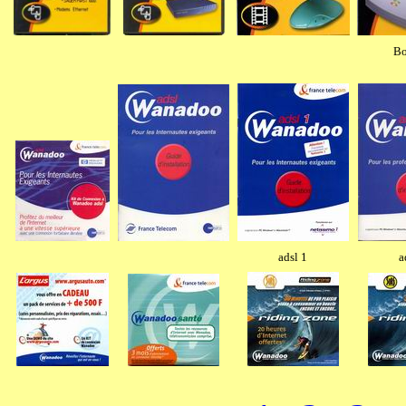
Bo
adsl 1
a