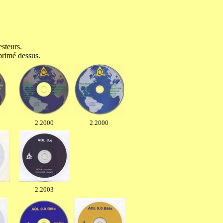
esteurs.
primé dessus.
2.2000
2.2000
2.2003