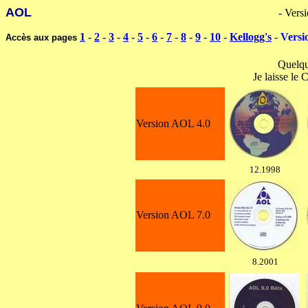
AOL
----------------------------------------------------------------- ------
- Vers
1
-
2
-
3
-
4
-
5
-
6
-
7
-
8
-
9
-
10
-
Kellogg's
- Versi
Accès aux pages
Quelque
Je laisse le
Version AOL 4.0
12.1998
Version AOL 7.0
8.2001