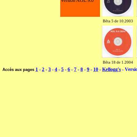
Version AOL 9.0
Bêta 5 de 10.2003
Bêta 18 de 1.2004
1
-
2
-
3
-
4
-
5
-
6
-
7
-
8
-
9
-
10
-
Kellogg's
- Versi
Accès aux pages