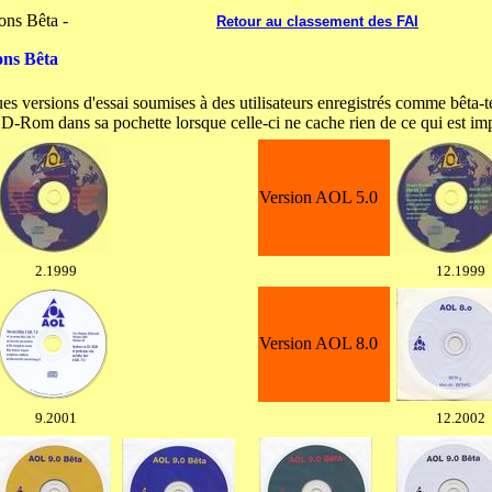
ions Bêta -
---------------------------
Retour au classement des FAI
ons Bêta
s versions d'essai soumises à des utilisateurs enregistrés comme bêta-t
 CD-Rom dans sa pochette lorsque celle-ci ne cache rien de ce qui est im
Version AOL 5.0
2.1999
12.1999
Version AOL 8.0
9.2001
12.2002