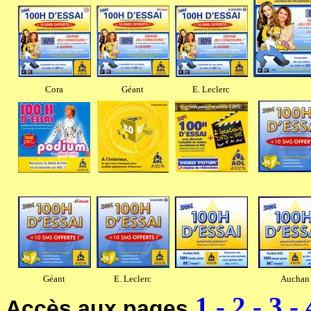
Cora
Géant
E. Leclerc
Géant
E. Leclerc
Auchan
1
-
2
-
3
-
Accès aux pages