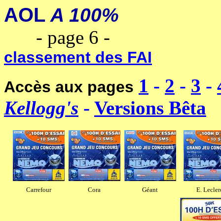
AOL
A 100%
---------------
-----
- page 6 -
-----------------
classement des FAI
1
-
2
-
3
-
Accès aux pages
Kellogg's
-
Versions Bêta
Carrefour
Cora
Géant
E. Lecler