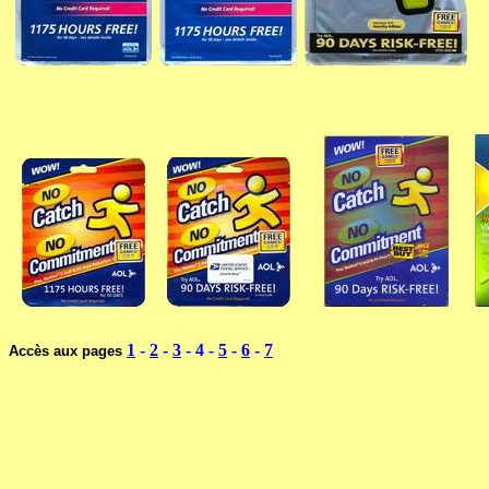
1
-
2
-
3
- 4 -
5
-
6
-
7
Accès aux pages