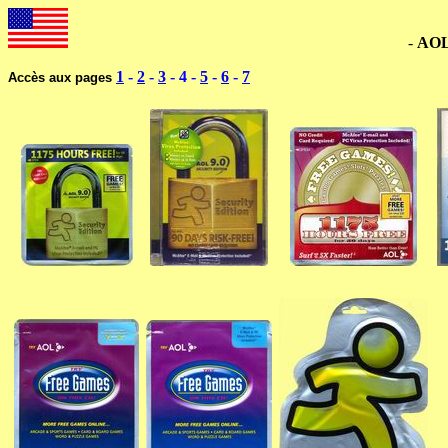
--------------------------------------------------------------------
-
AO
1
-
2
-
3
- 4 -
5
-
6
-
7
Accès aux pages