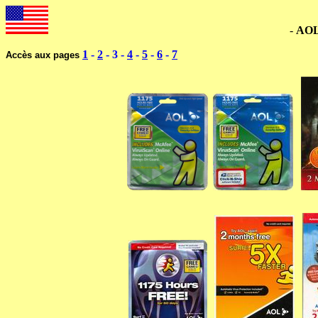
--------------------------------------------------------------------
-
AO
1
-
2
- 3 -
4
-
5
-
6
-
7
Accès aux pages