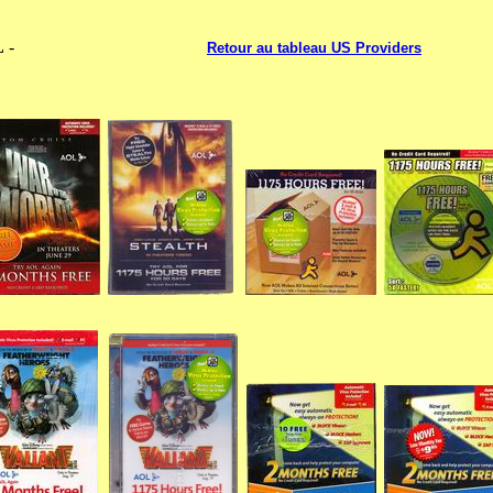
L
-
-----------------------------------
Retour au tableau US Providers