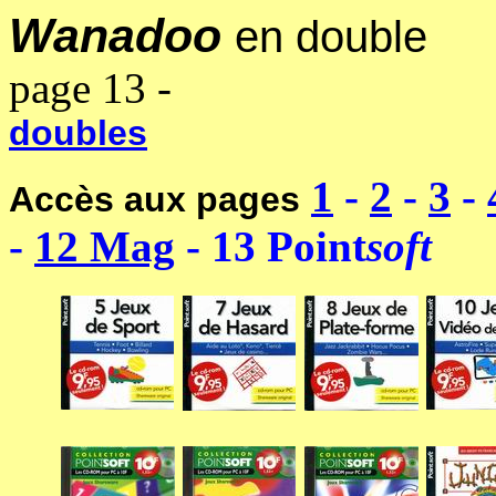
Wanadoo
en double
----
page 13 -
----------------------
doubles
1
-
2
-
3
-
Accès aux pages
-
12
Mag
- 13 Point
soft