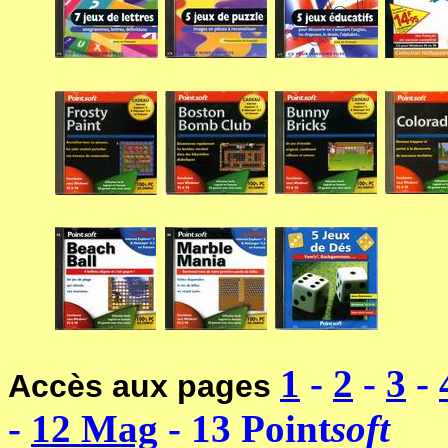
1
-
2
-
3
-
Accès aux pages
-
12
Mag
- 13 Point
soft