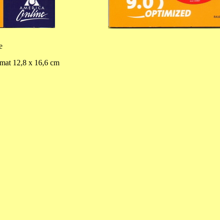
e
rmat
12,8
x
16,6
cm