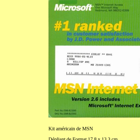
Kit
américain de MSN
Dépliant de
Format
17,8
x
13,3
cm