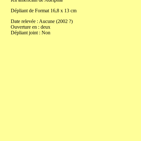
Dépliant de
Format
16,8
x
13
cm
Date relevée :
Aucune (2002 ?)
Ouverture
en
:
deux
Dépliant joint :
Non