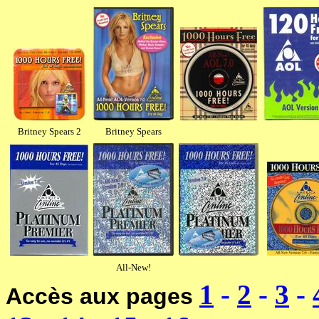
Britney Spears 2
Britney Spears
All-New!
1
-
2
-
3
-
Accès aux pages