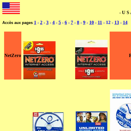
--------------------------------------------------------------------
-
U S
1
-
2
-
3
-
4
-
5
-
6
-
7
-
8
-
9
-
10
-
11
- 12
-
13
-
14
Accès aux pages
NetZero