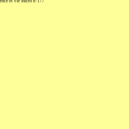
ence et Vie Micro n°177