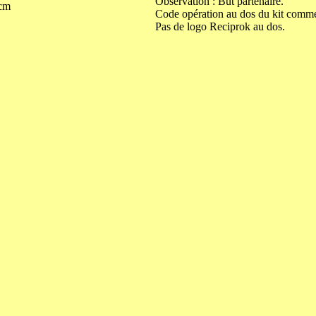
Observation : But partenaire.
cm
Code opération au dos du kit comm
Pas de logo Reciprok au dos.