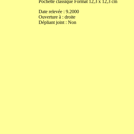
Pochette classique
Format
12,3
x
12,3
cm
Date relevée :
9.2000
Ouverture
à
:
droite
Dépliant joint :
Non