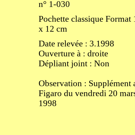
n° 1-030
Pochette classique
Format
x
12
cm
Date relevée :
3.1998
Ouverture
à
:
droite
Dépliant joint :
Non
Observation : Supplément 
Figaro du vendredi 20 mar
1998