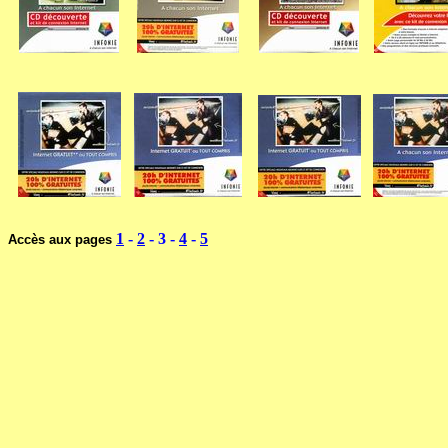
1
-
2
- 3
-
4
-
5
Accès aux pages