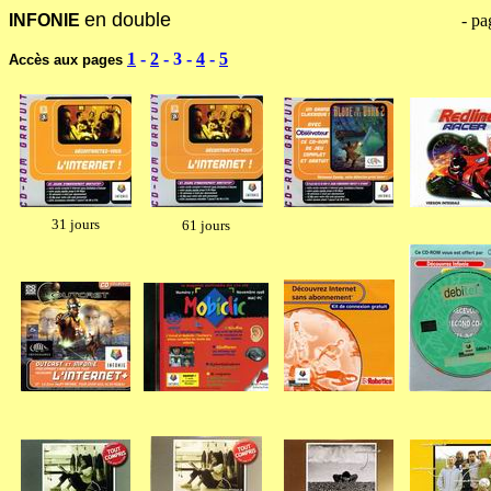
en double
INFONIE
-----------------------------------------------------
- pa
1
-
2
- 3
-
4
-
5
Accès aux pages
31 jours
61 jours