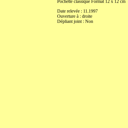
Pochette classique
Format
12
x
12
cm
Date relevée :
11.1997
Ouverture
à
:
droite
Dépliant joint :
Non