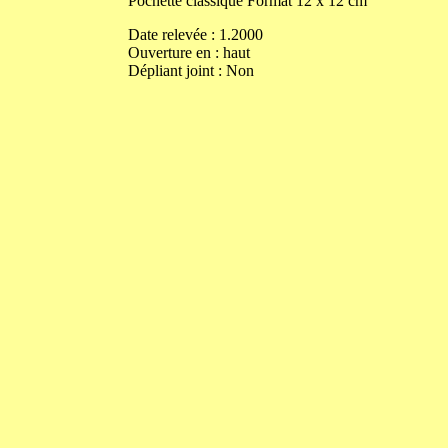
Pochette classique
Format
12
x
12
cm
Date relevée :
1.2000
Ouverture
en
:
haut
Dépliant joint :
Non