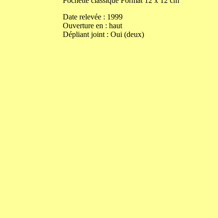
Pochette classique
Format
12
x
12
cm
Date relevée :
1999
Ouverture
en
:
haut
Dépliant joint :
Oui (deux)