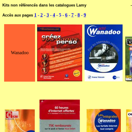
------------------------------
Kits non référencés dans les catalogues Lamy
1
-
2
-
3
-
4
- 5 -
6
-
7
-
8
-
9
Accès aux pages
Wanadoo