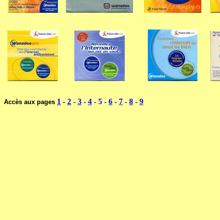
1
-
2
-
3
-
4
- 5 -
6
-
7
-
8
-
9
Accès aux pages